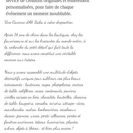
service de créations originales et entièrement
personnalisées, pour faire de chaque
événement un moment inoubliable.
Une Caverne d’Ali Baba à votre disposition
Après 14 ans de chine dans les boutiques, chez les
fournisseurs et sur les brocantes du monde entier, à
la recherche du petit détail qui fait toute la
différence, nous avons constitué une véritable
caverne aux trésors.
Nous y avons rassemblé une multitude d’objets
décoratifs uniques pour sublimer vos plus beaux
événements : lanternes, cages, photophores, centres
de table, soliflores, vases, contenants, paniers,
vieilles caisses en bois, chevalets, bouteilles, chemins
de table, bougeoirs, consoles, miroirs, attrape-rêves,
marchandes, cadres, bonbonnières, escabeaux,
dames-jeannes, urnes, porte-alliances, portes et
fenêtres anciennes, totems, luminaires, plantes,
arbres, objets à thème… et bien plus encore !