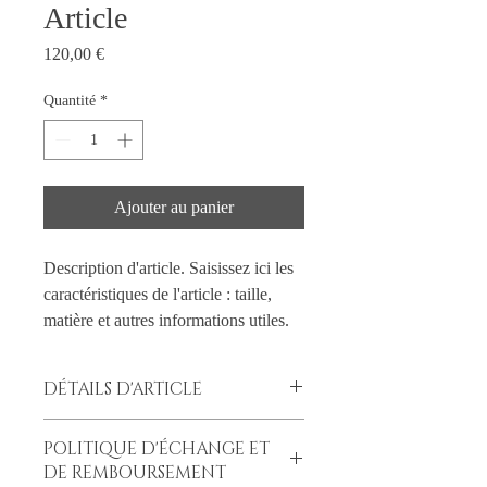
Article
Prix
120,00 €
Quantité
*
Ajouter au panier
Description d'article. Saisissez ici les 
caractéristiques de l'article : taille, 
matière et autres informations utiles.
DÉTAILS D'ARTICLE
Détails d'article. Saisissez ici les
POLITIQUE D'ÉCHANGE ET
caractéristiques de l'article : taille, matière
DE REMBOURSEMENT
et autres détails utiles. Cet emplacement