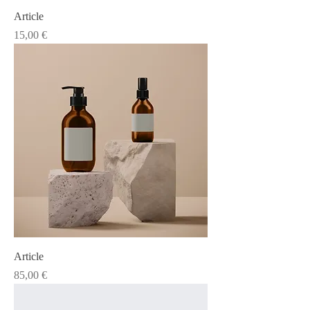
Article
Prix
15,00 €
Article
Prix
85,00 €