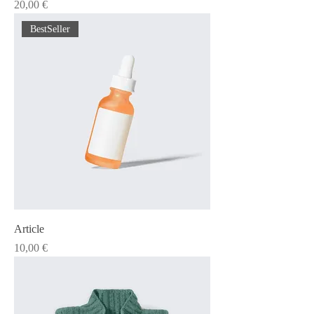
Prix
20,00 €
BestSeller
Article
Prix
10,00 €