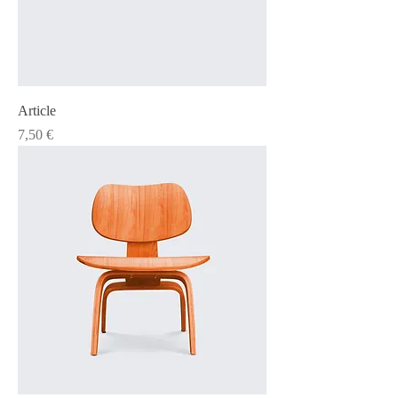
Article
Prix
7,50 €