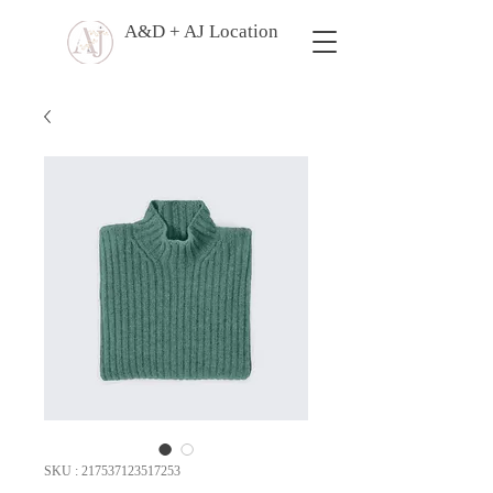
A&D + AJ Location
SKU : 217537123517253