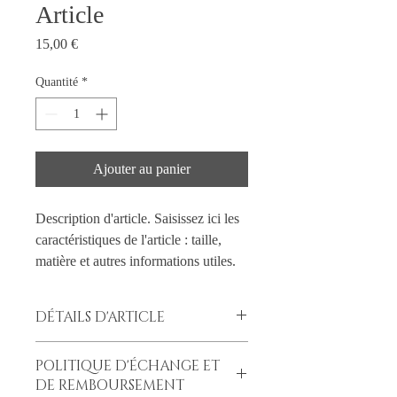
Article
Prix
15,00 €
Quantité
*
Ajouter au panier
Description d'article. Saisissez ici les 
caractéristiques de l'article : taille, 
matière et autres informations utiles.
DÉTAILS D'ARTICLE
Détails d'article. Saisissez ici les
POLITIQUE D'ÉCHANGE ET
caractéristiques de l'article : taille, matière
DE REMBOURSEMENT
et autres détails utiles. Cet emplacement