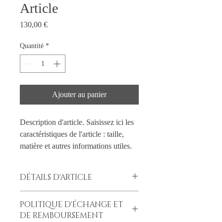
Article
Prix
130,00 €
Quantité
*
Ajouter au panier
Description d'article. Saisissez ici les 
caractéristiques de l'article : taille, 
matière et autres informations utiles.
DÉTAILS D'ARTICLE
Détails d'article. Saisissez ici les
POLITIQUE D'ÉCHANGE ET
caractéristiques de l'article : taille, matière
DE REMBOURSEMENT
et autres détails utiles. Cet emplacement